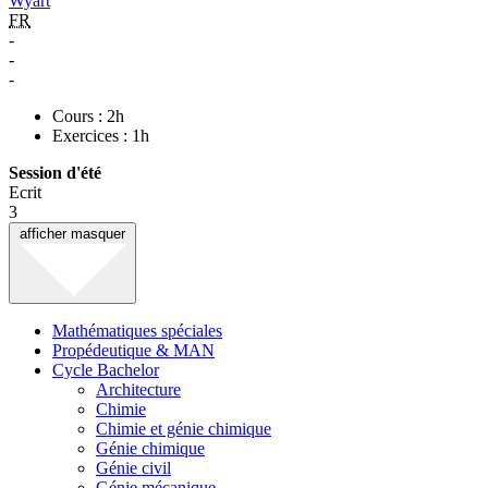
Wyart
FR
-
-
-
Cours : 2h
Exercices : 1h
Session d'été
Ecrit
3
afficher
masquer
Mathématiques spéciales
Propédeutique & MAN
Cycle Bachelor
Architecture
Chimie
Chimie et génie chimique
Génie chimique
Génie civil
Génie mécanique