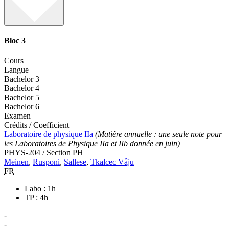
Bloc 3
Cours
Langue
Bachelor 3
Bachelor 4
Bachelor 5
Bachelor 6
Examen
Crédits / Coefficient
Laboratoire de physique IIa
(Matière annuelle : une seule note pour
les Laboratoires de Physique IIa et IIb donnée en juin)
PHYS-204 / Section PH
Meinen
,
Rusponi
,
Sallese
,
Tkalcec Vâju
FR
Labo : 1h
TP : 4h
-
-