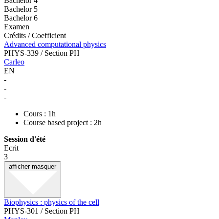
Bachelor 4
Bachelor 5
Bachelor 6
Examen
Crédits / Coefficient
Advanced computational physics
PHYS-339 / Section PH
Carleo
EN
-
-
-
Cours : 1h
Course based project : 2h
Session d'été
Ecrit
3
afficher
masquer
Biophysics : physics of the cell
PHYS-301 / Section PH