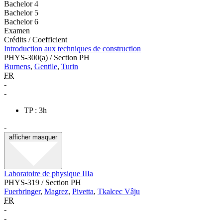
Bachelor 4
Bachelor 5
Bachelor 6
Examen
Crédits / Coefficient
Introduction aux techniques de construction
PHYS-300(a) / Section PH
Burnens
,
Gentile
,
Turin
FR
-
-
TP : 3h
-
afficher
masquer
Laboratoire de physique IIIa
PHYS-319 / Section PH
Fuerbringer
,
Magrez
,
Pivetta
,
Tkalcec Vâju
FR
-
-