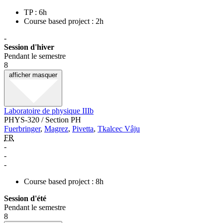
TP : 6h
Course based project : 2h
-
Session d'hiver
Pendant le semestre
8
afficher
masquer
Laboratoire de physique IIIb
PHYS-320 / Section PH
Fuerbringer
,
Magrez
,
Pivetta
,
Tkalcec Vâju
FR
-
-
-
Course based project : 8h
Session d'été
Pendant le semestre
8