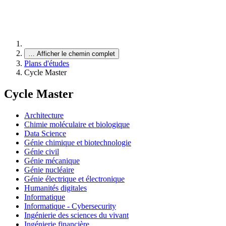
…
Afficher le chemin complet
Plans d'études
Cycle Master
Cycle Master
Architecture
Chimie moléculaire et biologique
Data Science
Génie chimique et biotechnologie
Génie civil
Génie mécanique
Génie nucléaire
Génie électrique et électronique
Humanités digitales
Informatique
Informatique - Cybersecurity
Ingénierie des sciences du vivant
Ingénierie financière