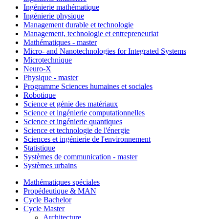
Ingénierie mathématique
Ingénierie physique
Management durable et technologie
Management, technologie et entrepreneuriat
Mathématiques - master
Micro- and Nanotechnologies for Integrated Systems
Microtechnique
Neuro-X
Physique - master
Programme Sciences humaines et sociales
Robotique
Science et génie des matériaux
Science et ingénierie computationnelles
Science et ingénierie quantiques
Science et technologie de l'énergie
Sciences et ingénierie de l'environnement
Statistique
Systèmes de communication - master
Systèmes urbains
Mathématiques spéciales
Propédeutique & MAN
Cycle Bachelor
Cycle Master
Architecture