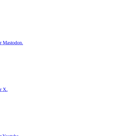
ur Mastodon.
r X.