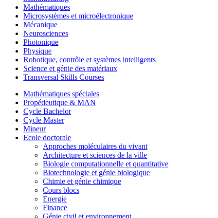
Mathématiques
Microsystèmes et microélectronique
Mécanique
Neurosciences
Photonique
Physique
Robotique, contrôle et systèmes intelligents
Science et génie des matériaux
Transversal Skills Courses
Mathématiques spéciales
Propédeutique & MAN
Cycle Bachelor
Cycle Master
Mineur
Ecole doctorale
Approches moléculaires du vivant
Architecture et sciences de la ville
Biologie computationnelle et quantitative
Biotechnologie et génie biologique
Chimie et génie chimique
Cours blocs
Energie
Finance
Génie civil et environnement