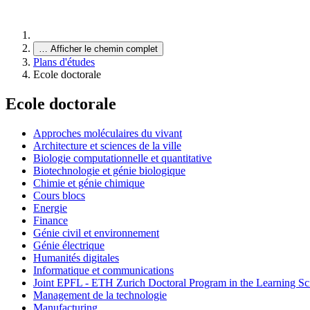
…
Afficher le chemin complet
Plans d'études
Ecole doctorale
Ecole doctorale
Approches moléculaires du vivant
Architecture et sciences de la ville
Biologie computationnelle et quantitative
Biotechnologie et génie biologique
Chimie et génie chimique
Cours blocs
Energie
Finance
Génie civil et environnement
Génie électrique
Humanités digitales
Informatique et communications
Joint EPFL - ETH Zurich Doctoral Program in the Learning Sc
Management de la technologie
Manufacturing