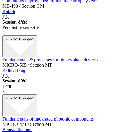
Continuous improvement of manufacturing systems
ME-498 / Section GM
Kaboli
EN
Session d'été
Pendant le semestre
5
afficher
masquer
Fundamentals & processes for photovoltaic devices
MICRO-565 / Section MT
Ballif
,
Haug
EN
Session d'été
Ecrit
3
afficher
masquer
Fundamentals of integrated photonic components
MICRO-471 / Section MT
Benea-Chelmus