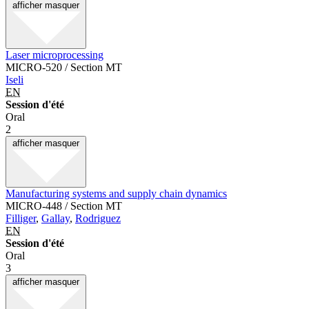
afficher
masquer
Laser microprocessing
MICRO-520 / Section MT
Iseli
EN
Session d'été
Oral
2
afficher
masquer
Manufacturing systems and supply chain dynamics
MICRO-448 / Section MT
Filliger
,
Gallay
,
Rodriguez
EN
Session d'été
Oral
3
afficher
masquer