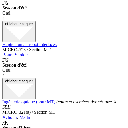
EN
Session d'été
Oral
4
afficher
masquer
Haptic human robot interfaces
MICRO-553 / Section MT
Bouri
,
Shokur
EN
Session d'été
Oral
4
afficher
masquer
Ingénierie optique (pour MT)
(cours et exercices donnés avec la
SEL)
MICRO-321(a) / Section MT
Achouri
,
Martin
FR
Session d'hiver