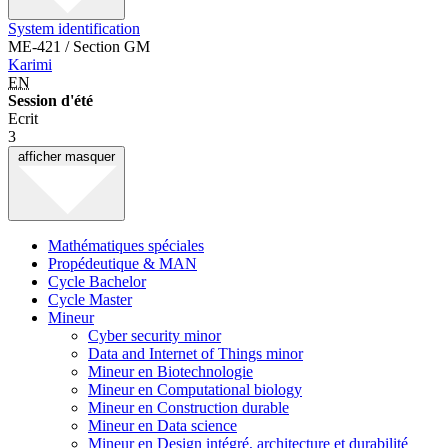
System identification
ME-421 / Section GM
Karimi
EN
Session d'été
Ecrit
3
afficher
masquer
Mathématiques spéciales
Propédeutique & MAN
Cycle Bachelor
Cycle Master
Mineur
Cyber security minor
Data and Internet of Things minor
Mineur en Biotechnologie
Mineur en Computational biology
Mineur en Construction durable
Mineur en Data science
Mineur en Design intégré, architecture et durabilité