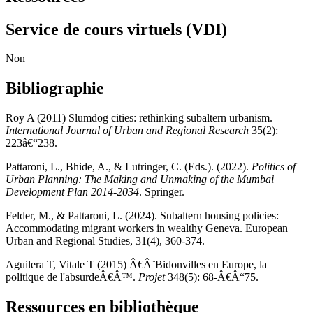
Service de cours virtuels (VDI)
Non
Bibliographie
Roy A (2011) Slumdog cities: rethinking subaltern urbanism.
International Journal of Urban and Regional Research
35(2):
223â€“238.
Pattaroni, L., Bhide, A., & Lutringer, C. (Eds.). (2022).
Politics of
Urban Planning: The Making and Unmaking of the Mumbai
Development Plan 2014-2034
. Springer.
Felder, M., & Pattaroni, L. (2024). Subaltern housing policies:
Accommodating migrant workers in wealthy Geneva. European
Urban and Regional Studies, 31(4), 360-374.
Aguilera T, Vitale T (2015) Â€Â˜Bidonvilles en Europe, la
politique de l'absurdeÂ€Â™.
Projet
348(5): 68-Â€Â“75.
Ressources en bibliothèque