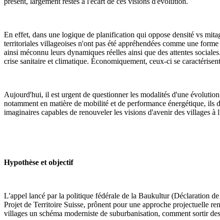
présent, largement restés à l'écart de ces visions d'évolution.
En effet, dans une logique de planification qui oppose densité vs mita
territoriales villageoises n'ont pas été appréhendées comme une forme 
ainsi méconnu leurs dynamiques réelles ainsi que des attentes sociales. 
crise sanitaire et climatique. Économiquement, ceux-ci se caractérisen
Aujourd'hui, il est urgent de questionner les modalités d'une évolution 
notamment en matière de mobilité et de performance énergétique, ils d
imaginaires capables de renouveler les visions d'avenir des villages à l
Hypothèse et objectif
L'appel lancé par la politique fédérale de la Baukultur (Déclaration d
Projet de Territoire Suisse, prônent pour une approche projectuelle r
villages un schéma moderniste de suburbanisation, comment sortir des l