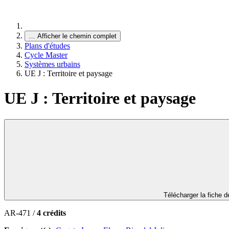
…
Afficher le chemin complet
Plans d'études
Cycle Master
Systèmes urbains
UE J : Territoire et paysage
UE J : Territoire et paysage
Télécharger la fiche 
AR-471 /
4 crédits