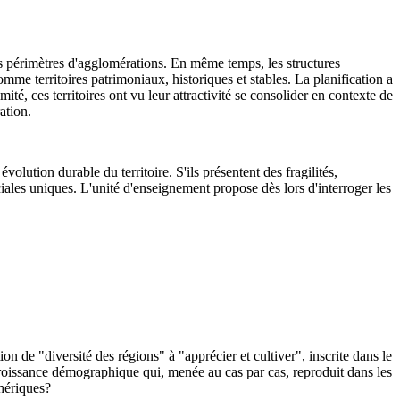
des périmètres d'agglomérations. En même temps, les structures
me territoires patrimoniaux, historiques et stables. La planification a
té, ces territoires ont vu leur attractivité se consolider en contexte de
ation.
olution durable du territoire. S'ils présentent des fragilités,
ales uniques. L'unité d'enseignement propose dès lors d'interroger les
 de "diversité des régions" à "apprécier et cultiver", inscrite dans le
croissance démographique qui, menée au cas par cas, reproduit dans les
phériques?