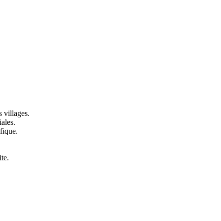
 villages.
ales.
ifique.
te.