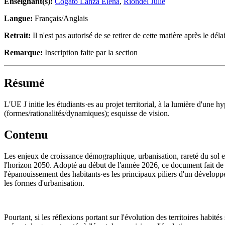
Enseignant(s):
Cogato Lanza Elena
,
Riondel Julie
Langue:
Français/Anglais
Retrait:
Il n'est pas autorisé de se retirer de cette matière après le délai
Remarque:
Inscription faite par la section
Résumé
L'UE J initie les étudiants·es au projet territorial, à la lumière d'une 
(formes/rationalités/dynamiques); esquisse de vision.
Contenu
Les enjeux de croissance démographique, urbanisation, rareté du sol et
l'horizon 2050. Adopté au début de l'année 2026, ce document fait de l
l'épanouissement des habitants·es les principaux piliers d'un développem
les formes d'urbanisation.
Pourtant, si les réflexions portant sur l'évolution des territoires habité