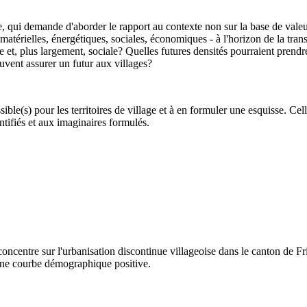
e, qui demande d'aborder le rapport au contexte non sur la base de valeu
s, matérielles, énergétiques, sociales, économiques - à l'horizon de la tra
 et, plus largement, sociale? Quelles futures densités pourraient prendre
euvent assurer un futur aux villages?
ible(s) pour les territoires de village et à en formuler une esquisse. Celle
ntifiés et aux imaginaires formulés.
oncentre sur l'urbanisation discontinue villageoise dans le canton de F
une courbe démographique positive.