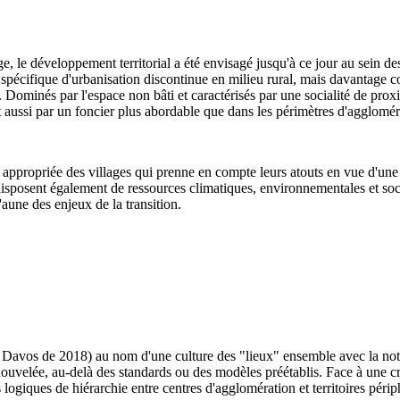
ge, le développement territorial a été envisagé jusqu'à ce jour au sein 
spécifique d'urbanisation discontinue en milieu rural, mais davantage com
Dominés par l'espace non bâti et caractérisés par une socialité de proximi
t aussi par un foncier plus abordable que dans les périmètres d'agglomér
appropriée des villages qui prenne en compte leurs atouts en vue d'une év
isposent également de ressources climatiques, environnementales et soci
'aune des enjeux de la transition.
e Davos de 2018) au nom d'une culture des "lieux" ensemble avec la notion
enouvelée, au-delà des standards ou des modèles préétablis. Face à une 
ogiques de hiérarchie entre centres d'agglomération et territoires péri