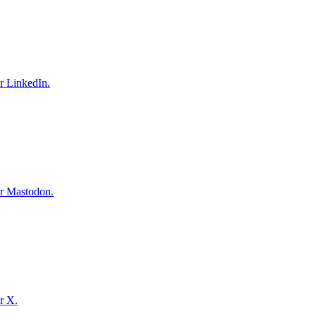
r LinkedIn.
ur Mastodon.
r X.