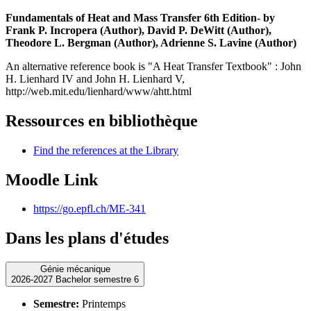
Fundamentals of Heat and Mass Transfer 6th Edition- by
Frank P. Incropera
(Author),
David P. DeWitt
(Author),
Theodore L. Bergman
(Author),
Adrienne S. Lavine
(Author)
An alternative reference book is "A Heat Transfer Textbook" : John
H. Lienhard IV and John H. Lienhard V,
http://web.mit.edu/lienhard/www/ahtt.html
Ressources en bibliothèque
Find the references at the Library
Moodle Link
https://go.epfl.ch/ME-341
Dans les plans d'études
Génie mécanique
2026-2027 Bachelor semestre 6
Semestre:
Printemps