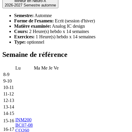
Mineur en Neuro-X
2026-2027 Semestre automne
Semestre:
Automne
Forme de l'examen:
Ecrit (session d'hiver)
Matière examinée:
Analog IC design
Cours:
2 Heure(s) hebdo x 14 semaines
Exercices:
1 Heure(s) hebdo x 14 semaines
Type:
optionnel
Semaine de référence
Lu
Ma
Me
Je
Ve
8-9
9-10
10-11
11-12
12-13
13-14
14-15
INM200
15-16
BC07-08
16-17
CO260