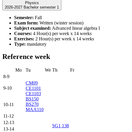
Physics
2026-2027 Bachelor semester 1
Semester:
Fall
Exam form:
Written (winter session)
Subject examined:
Advanced linear algebra I
Courses:
4 Hour(s) per week x 14 weeks
Exercises:
2 Hour(s) per week x 14 weeks
Type:
mandatory
Reference week
Mo
Tu
We
Th
Fr
8-9
CM09
9-10
CE1101
CE1103
BS150
BS270
10-11
MAA110
11-12
12-13
SG1 138
13-14