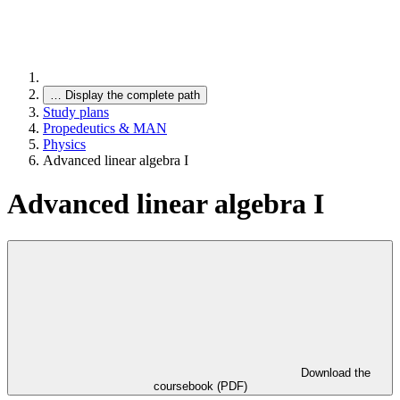
…
Display the complete path
Study plans
Propedeutics & MAN
Physics
Advanced linear algebra I
Advanced linear algebra I
Download the
coursebook (PDF)