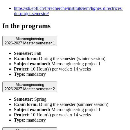
https://sti.epfl.ch/fr/recherche/instituts/iem/lignes-directrices-
du-projet-semestre/
In the programs
Microengineering
2026-2027 Master semester 1
Semester:
Fall
Exam form:
During the semester (winter session)
Subject examined:
Microengineering project I
Project:
10 Hour(s) per week x 14 weeks
Type:
mandatory
Microengineering
2026-2027 Master semester 2
Semester:
Spring
Exam form:
During the semester (summer session)
Subject examined:
Microengineering project I
Project:
10 Hour(s) per week x 14 weeks
Type:
mandatory