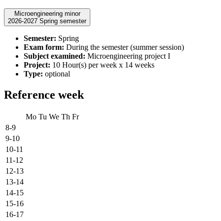
Microengineering minor
2026-2027 Spring semester
Semester:
Spring
Exam form:
During the semester (summer session)
Subject examined:
Microengineering project I
Project:
10 Hour(s) per week x 14 weeks
Type:
optional
Reference week
Mo
Tu
We
Th
Fr
8-9
9-10
10-11
11-12
12-13
13-14
14-15
15-16
16-17