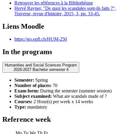
Retrouver les références à la Bibliothèque
Hervé Rayner, "De quoi les scandales sont-ils faits ?",
Traverse, revue d'histoire, 2015, 3, pp. 33-45.
Liens Moodle
https://go.epfl.ch/HUM-250
In the programs
Humanities and Social Sciences Program
2026-2027 Bachelor semester 4
Semester:
Spring
Number of places:
70
Exam form:
During the semester (summer session)
Subject examined:
What are scandals made of ?
Courses:
2 Hour(s) per week x 14 weeks
Type:
mandatory
Reference week
Mo
Tu
We
Th
Fr