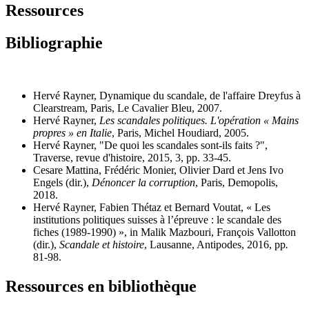
Ressources
Bibliographie
Hervé Rayner, Dynamique du scandale, de l'affaire Dreyfus à
Clearstream, Paris, Le Cavalier Bleu, 2007.
Hervé Rayner,
Les scandales politiques. L'opération « Mains
propres » en Italie
, Paris, Michel Houdiard, 2005.
Hervé Rayner, "De quoi les scandales sont-ils faits ?",
Traverse, revue d'histoire, 2015, 3, pp. 33-45.
Cesare Mattina, Frédéric Monier, Olivier Dard et Jens Ivo
Engels (dir.),
Dénoncer la corruption
, Paris, Demopolis,
2018.
Hervé Rayner, Fabien Thétaz et Bernard Voutat, « Les
institutions politiques suisses à l’épreuve : le scandale des
fiches (1989-1990) », in Malik Mazbouri, François Vallotton
(dir.),
Scandale et histoire
,
Lausanne, Antipodes, 2016, pp
.
81-98.
Ressources en bibliothèque