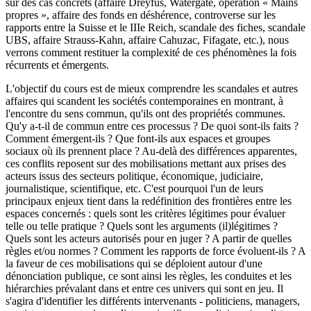
sur des cas concrets (affaire Dreyfus, Watergate, opération « Mains
propres », affaire des fonds en déshérence, controverse sur les
rapports entre la Suisse et le IIIe Reich, scandale des fiches, scandale
UBS, affaire Strauss-Kahn, affaire Cahuzac, Fifagate, etc.), nous
verrons comment restituer la complexité de ces phénomènes la fois
récurrents et émergents.
L'objectif du cours est de mieux comprendre les scandales et autres
affaires qui scandent les sociétés contemporaines en montrant, à
l'encontre du sens commun, qu'ils ont des propriétés communes.
Qu'y a-t-il de commun entre ces processus ? De quoi sont-ils faits ?
Comment émergent-ils ? Que font-ils aux espaces et groupes
sociaux où ils prennent place ? Au-delà des différences apparentes,
ces conflits reposent sur des mobilisations mettant aux prises des
acteurs issus des secteurs politique, économique, judiciaire,
journalistique, scientifique, etc. C'est pourquoi l'un de leurs
principaux enjeux tient dans la redéfinition des frontières entre les
espaces concernés : quels sont les critères légitimes pour évaluer
telle ou telle pratique ? Quels sont les arguments (il)légitimes ?
Quels sont les acteurs autorisés pour en juger ? A partir de quelles
règles et/ou normes ? Comment les rapports de force évoluent-ils ? A
la faveur de ces mobilisations qui se déploient autour d'une
dénonciation publique, ce sont ainsi les règles, les conduites et les
hiérarchies prévalant dans et entre ces univers qui sont en jeu. Il
s'agira d'identifier les différents intervenants - politiciens, managers,