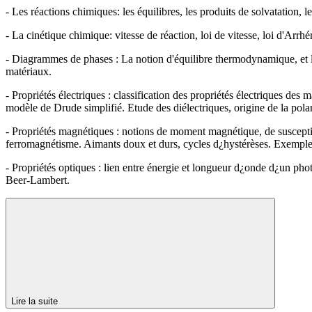
- Les réactions chimiques: les équilibres, les produits de solvatation, l
- La cinétique chimique: vitesse de réaction, loi de vitesse, loi d'Arrhé
- Diagrammes de phases : La notion d'équilibre thermodynamique, et 
matériaux.
- Propriétés électriques : classification des propriétés électriques de
modèle de Drude simplifié. Etude des diélectriques, origine de la polari
- Propriétés magnétiques : notions de moment magnétique, de susceptib
ferromagnétisme. Aimants doux et durs, cycles d¿hystérèses. Exemple 
- Propriétés optiques : lien entre énergie et longueur d¿onde d¿un pho
Beer-Lambert.
Lire la suite