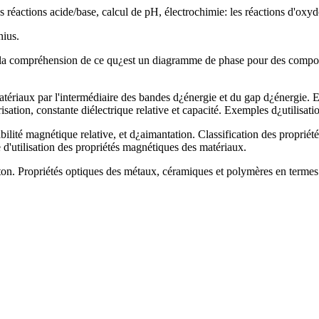
es réactions acide/base, calcul de pH, électrochimie: les réactions d'oxydo
nius.
la compréhension de ce qu¿est un diagramme de phase pour des composan
s matériaux par l'intermédiaire des bandes d¿énergie et du gap d¿énergie.
sation, constante diélectrique relative et capacité. Exemples d¿utilisati
ilité magnétique relative, et d¿aimantation. Classification des propri
d'utilisation des propriétés magnétiques des matériaux.
ton. Propriétés optiques des métaux, céramiques et polymères en termes de