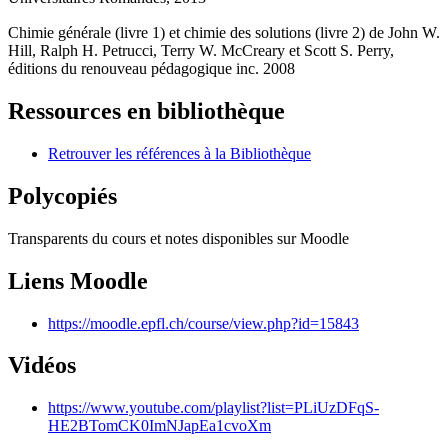
Chimie générale (livre 1) et chimie des solutions (livre 2) de John W.
Hill, Ralph H. Petrucci, Terry W. McCreary et Scott S. Perry,
éditions du renouveau pédagogique inc. 2008
Ressources en bibliothèque
Retrouver les références à la Bibliothèque
Polycopiés
Transparents du cours et notes disponibles sur Moodle
Liens Moodle
https://moodle.epfl.ch/course/view.php?id=15843
Vidéos
https://www.youtube.com/playlist?list=PLiUzDFqS-
HE2BTomCK0ImNJapEa1cvoXm