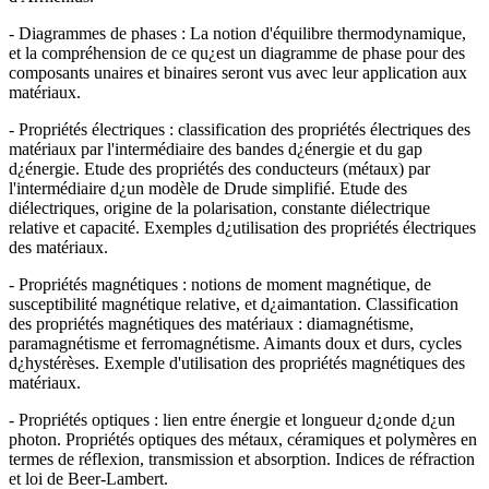
- Diagrammes de phases : La notion d'équilibre thermodynamique,
et la compréhension de ce qu¿est un diagramme de phase pour des
composants unaires et binaires seront vus avec leur application aux
matériaux.
- Propriétés électriques : classification des propriétés électriques des
matériaux par l'intermédiaire des bandes d¿énergie et du gap
d¿énergie. Etude des propriétés des conducteurs (métaux) par
l'intermédiaire d¿un modèle de Drude simplifié. Etude des
diélectriques, origine de la polarisation, constante diélectrique
relative et capacité. Exemples d¿utilisation des propriétés électriques
des matériaux.
- Propriétés magnétiques : notions de moment magnétique, de
susceptibilité magnétique relative, et d¿aimantation. Classification
des propriétés magnétiques des matériaux : diamagnétisme,
paramagnétisme et ferromagnétisme. Aimants doux et durs, cycles
d¿hystérèses. Exemple d'utilisation des propriétés magnétiques des
matériaux.
- Propriétés optiques : lien entre énergie et longueur d¿onde d¿un
photon. Propriétés optiques des métaux, céramiques et polymères en
termes de réflexion, transmission et absorption. Indices de réfraction
et loi de Beer-Lambert.