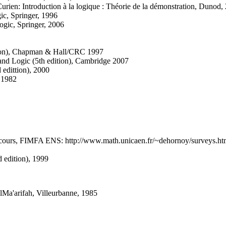
urien: Introduction à la logique : Théorie de la démonstration, Dunod,
c, Springer, 1996
ogic, Springer, 2006
dition), Chapman & Hall/CRC 1997
and Logic (5th edition), Cambridge 2007
 edittion), 2000
 1982
e cours, FIMFA ENS: http://www.math.unicaen.fr/~dehornoy/surveys.ht
 edition), 1999
Ma'arifah, Villeurbanne, 1985