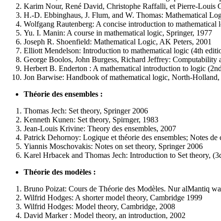
Karim Nour, René David, Christophe Raffalli, et Pierre-Louis C
H.-D. Ebbinghaus, J. Flum, and W. Thomas: Mathematical Logi
Wolfgang Rautenberg: A concise introduction to mathematical l
Yu. I. Manin: A course in mathematical logic, Springer, 1977
Joseph R. Shoenfield: Mathematical Logic, AK Peters, 2001
Elliott Mendelson: Introduction to mathematical logic (4th e
George Boolos, John Burgess, Richard Jeffrey: Computability 
Herbert B. Enderton : A mathematical introduction to logic (2nd
Jon Barwise: Handbook of mathematical logic, North-Holland,
Théorie des ensembles :
Thomas Jech: Set theory, Springer 2006
Kenneth Kunen: Set theory, Spirnger, 1983
Jean-Louis Krivine: Theory des ensembles, 2007
Patrick Dehornoy: Logique et théorie des ensembles; Notes d
Yiannis Moschovakis: Notes on set theory, Springer 2006
Karel Hrbacek and Thomas Jech: Introduction to Set theory, (3d
Théorie des modèles :
Bruno Poizat: Cours de Théorie des Modèles. Nur alMantiq wal
Wilfrid Hodges: A shorter model theory, Cambridge 1999
Wilfrid Hodges: Model theory, Cambridge, 2008
David Marker : Model theory, an introduction, 2002