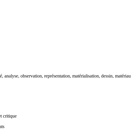
lité, analyse, observation, représentation, matérialisation, dessin, matér
 critique
ats