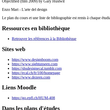
Objectified (film 2009) by Gary Hustwit
Enzo Mari - L'arte del design
Le plan du cours et une liste de bibliographie est remis à chaque étudia
Ressources en bibliothèque
Retrouver les références à la Bibliothèque
Sites web
https://www.designboom.com
https://www.sightunseen.com
https://shsdesignecal.tumblr.com
https://ecal.ch/fr/100/homepage
https://www.dezeen.com
Liens Moodle
https://go.epfl.ch/HUM-408
Dans les plans d'études