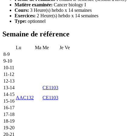
Matière examinée:
Cancer biology I
Cours:
3 Heure(s) hebdo x 14 semaines
Exercices:
2 Heure(s) hebdo x 14 semaines
Type:
optionnel
Semaine de référence
Lu
Ma
Me
Je
Ve
8-9
9-10
10-11
11-12
12-13
13-14
CE1103
14-15
AAC132
CE1103
15-16
16-17
17-18
18-19
19-20
20-21