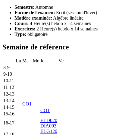
Semestre:
Automne
Forme de l'examen:
Ecrit (session d'hiver)
Matière examinée:
Algèbre linéaire
Cours:
4 Heure(s) hebdo x 14 semaines
Exercices:
2 Heure(s) hebdo x 14 semaines
Type:
obligatoire
Semaine de référence
Lu
Ma
Me
Je
Ve
8-9
9-10
10-11
11-12
12-13
13-14
CO1
14-15
CO1
15-16
ELD020
16-17
DIA003
ELG120
17-18