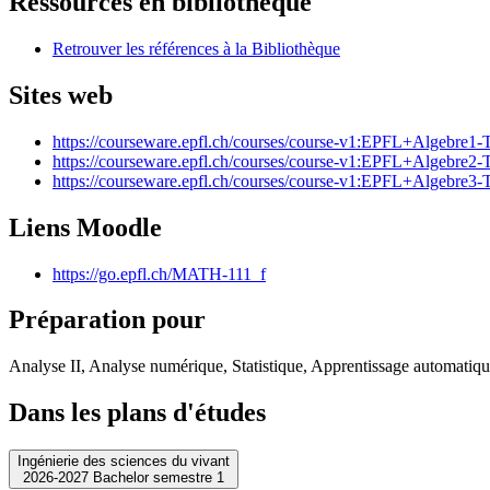
Ressources en bibliothèque
Retrouver les références à la Bibliothèque
Sites web
https://courseware.epfl.ch/courses/course-v1:EPFL+Algebre1
https://courseware.epfl.ch/courses/course-v1:EPFL+Algebre2
https://courseware.epfl.ch/courses/course-v1:EPFL+Algebre3
Liens Moodle
https://go.epfl.ch/MATH-111_f
Préparation pour
Analyse II, Analyse numérique, Statistique, Apprentissage automatique
Dans les plans d'études
Ingénierie des sciences du vivant
2026-2027 Bachelor semestre 1