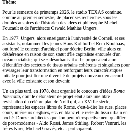
Thème
Pour le semestre de printemps 2026, le studio TEXAS continue,
comme au premier semestre, de placer ses recherches sous les
doubles auspices de l'historien des idées et philosophe Michel
Foucault et de l'architecte Oswald Mathias Ungers.
En 1977, Ungers, alors enseignant à l'université de Cornell, et ses
assistants, notamment les jeunes Hans Kollhoff et Rem Koolhaas,
ont forgé le concept d'archipel pour décrire Berlin, ville alors en
déshérence en raison de son statut d'île capitaliste entourée d'un
océan socialiste, qui se « désurbanisait ». Ils proposaient alors
d'identifier des secteurs de tissus urbains cohérents et singuliers pour
envisager leur transformation en renforçant leurs caractéristiques
initiale pour justifier une diversité de projets nouveaux en accord
avec la ville existante et son devenir.
Un an plus tard, en 1978, était organisé le concours d'idées
Roma
Interrotta
, dont le détonateur de projet était alors une libre
revisitation du célèbre plan de Nolli qui, au XVIIIe siècle,
représentait les espaces libres de Rome, c'est-à-dire les rues, places,
cours, intérieurs d'églises, etc. en blanc et le reste du tissu urbain en
poché. Douze architectes que l'on peut rétrospectivement qualifier
de post-modernes - Aldo Rossi, James Stirling, Robert Venruri, les
frères Krier, Michael Gravés, etc. - participaient.