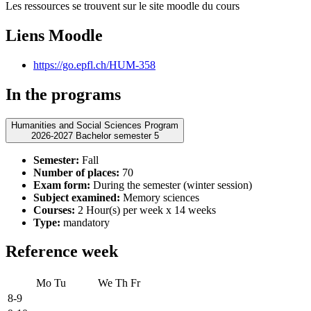
Les ressources se trouvent sur le site moodle du cours
Liens Moodle
https://go.epfl.ch/HUM-358
In the programs
Humanities and Social Sciences Program
2026-2027 Bachelor semester 5
Semester:
Fall
Number of places:
70
Exam form:
During the semester (winter session)
Subject examined:
Memory sciences
Courses:
2 Hour(s) per week x 14 weeks
Type:
mandatory
Reference week
Mo
Tu
We
Th
Fr
8-9