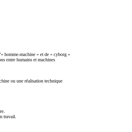
 d'« homme-machine » et de « cyborg »
ions entre humains et machines
achine ou une réalisation technique
re.
 travail.