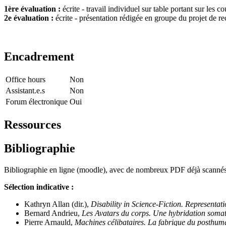
1ère évaluation :
écrite - travail individuel sur table portant sur les co
2e évaluation :
écrite - présentation rédigée en groupe du projet de r
Encadrement
Office hours
Non
Assistant.e.s
Non
Forum électronique
Oui
Ressources
Bibliographie
Bibliographie en ligne (moodle), avec de nombreux PDF déjà scannés
Sélection indicative :
Kathryn Allan (dir.),
Disability in Science-Fiction. Representat
Bernard Andrieu,
Les Avatars du corps. Une hybridation soma
Pierre Arnauld,
Machines célibataires. La fabrique du posthum