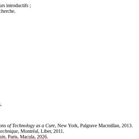
urs introductifs ;
echerche.
.
ions of Technology as a Cure
, New York, Palgrave Macmillan, 2013.
technique
, Montréal, Liber, 2011.
ain
, Paris, Macula, 2026.