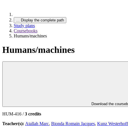
…
Display the complete path
Study plans
Coursebooks
Humans/machines
Humans/machines
Download the course
HUM-416 /
3 credits
Teacher(s):
Atallah Marc
,
Bionda Romain Jacques
,
Kunz Westerhof