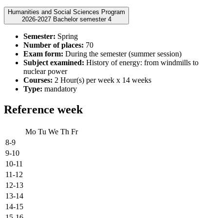
Humanities and Social Sciences Program
2026-2027 Bachelor semester 4
Semester:
Spring
Number of places:
70
Exam form:
During the semester (summer session)
Subject examined:
History of energy: from windmills to
nuclear power
Courses:
2 Hour(s) per week x 14 weeks
Type:
mandatory
Reference week
Mo
Tu
We
Th
Fr
8-9
9-10
10-11
11-12
12-13
13-14
14-15
15-16