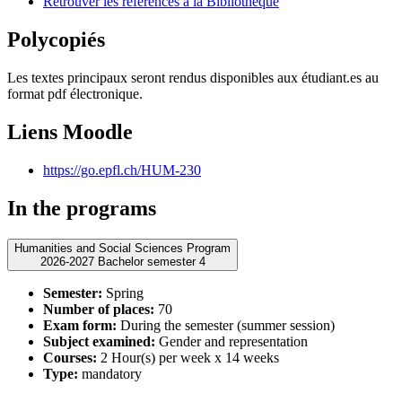
Retrouver les références à la Bibliothèque
Polycopiés
Les textes principaux seront rendus disponibles aux étudiant.es au
format pdf électronique.
Liens Moodle
https://go.epfl.ch/HUM-230
In the programs
Humanities and Social Sciences Program
2026-2027 Bachelor semester 4
Semester:
Spring
Number of places:
70
Exam form:
During the semester (summer session)
Subject examined:
Gender and representation
Courses:
2 Hour(s) per week x 14 weeks
Type:
mandatory