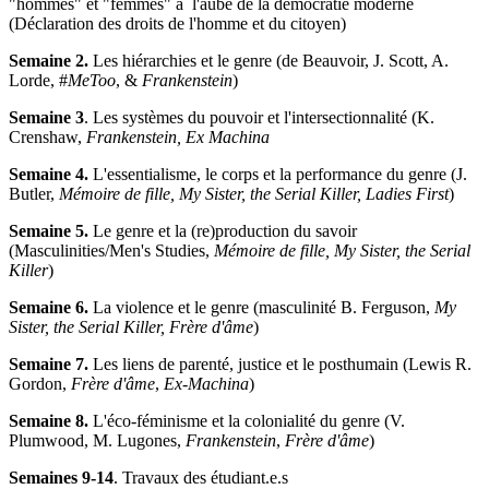
"hommes" et "femmes" à l'aube de la démocratie moderne
(Déclaration des droits de l'homme et du citoyen)
Semaine 2.
Les hiérarchies et le genre (de Beauvoir, J. Scott, A.
Lorde, #
MeToo
, &
Frankenstein
)
Semaine 3
. Les systèmes du pouvoir et l'intersectionnalité (K.
Crenshaw,
Frankenstein,
Ex Machina
Semaine 4.
L'essentialisme, le corps et la performance du genre (J.
Butler,
Mémoire de fille, My Sister, the Serial Killer, Ladies First
)
Semaine 5.
Le genre et la (re)production du savoir
(Masculinities/Men's Studies,
Mémoire de fille, My Sister, the Serial
Killer
)
Semaine 6.
La violence et le genre (masculinité B. Ferguson,
My
Sister, the Serial Killer,
Frère d'âme
)
Semaine 7.
Les liens de parenté, justice et le posthumain (Lewis R.
Gordon,
Frère d'âme
,
Ex-Machina
)
S
emaine 8.
L'éco-féminisme et la colonialité du genre (V.
Plumwood, M. Lugones,
Frankenstein
,
Frère d'âme
)
Semaines
9-14
. Travaux des étudiant.e.s