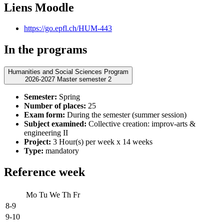
Liens Moodle
https://go.epfl.ch/HUM-443
In the programs
Humanities and Social Sciences Program
2026-2027 Master semester 2
Semester:
Spring
Number of places:
25
Exam form:
During the semester (summer session)
Subject examined:
Collective creation: improv-arts &
engineering II
Project:
3 Hour(s) per week x 14 weeks
Type:
mandatory
Reference week
Mo
Tu
We
Th
Fr
8-9
9-10