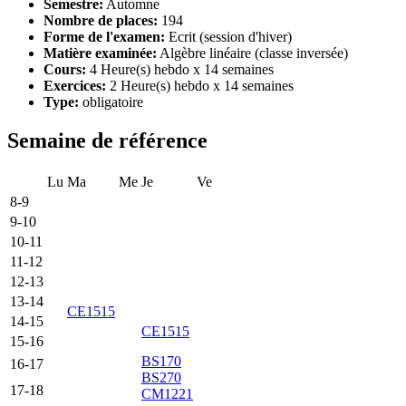
Semestre:
Automne
Nombre de places:
194
Forme de l'examen:
Ecrit (session d'hiver)
Matière examinée:
Algèbre linéaire (classe inversée)
Cours:
4 Heure(s) hebdo x 14 semaines
Exercices:
2 Heure(s) hebdo x 14 semaines
Type:
obligatoire
Semaine de référence
Lu
Ma
Me
Je
Ve
8-9
9-10
10-11
11-12
12-13
13-14
CE1515
14-15
CE1515
15-16
BS170
16-17
BS270
17-18
CM1221