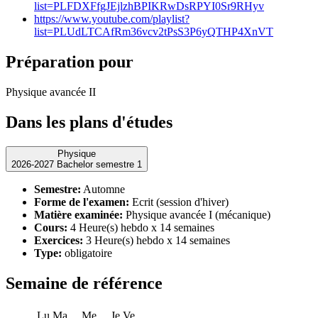
list=PLFDXFfgJEjlzhBPIKRwDsRPYI0Sr9RHyv
https://www.youtube.com/playlist?
list=PLUdLTCAfRm36vcv2tPsS3P6yQTHP4XnVT
Préparation pour
Physique avancée II
Dans les plans d'études
Physique
2026-2027 Bachelor semestre 1
Semestre:
Automne
Forme de l'examen:
Ecrit (session d'hiver)
Matière examinée:
Physique avancée I (mécanique)
Cours:
4 Heure(s) hebdo x 14 semaines
Exercices:
3 Heure(s) hebdo x 14 semaines
Type:
obligatoire
Semaine de référence
Lu
Ma
Me
Je
Ve