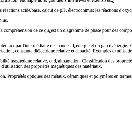
ormation, enthalpie libre, grandeurs intensives et extensives.¿
es réactions acide/base, calcul de pH, électrochimie: les réactions d'oxydo
nius.
la compréhension de ce qu¿est un diagramme de phase pour des composan
s matériaux par l'intermédiaire des bandes d¿énergie et du gap d¿énergie.
sation, constante diélectrique relative et capacité. Exemples d¿utilisati
ilité magnétique relative, et d¿aimantation. Classification des propri
d'utilisation des propriétés magnétiques des matériaux.
ton. Propriétés optiques des métaux, céramiques et polymères en termes de