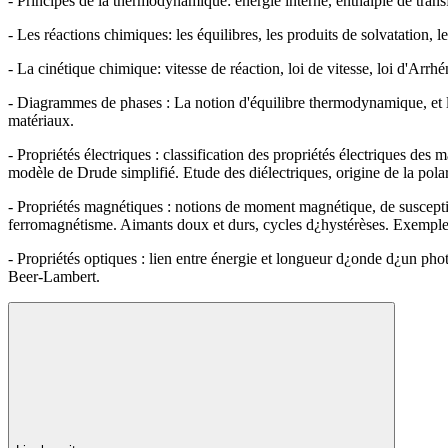
- Principes de la thermodynamique: énergie interne, enthalpie de transf
- Les réactions chimiques: les équilibres, les produits de solvatation, l
- La cinétique chimique: vitesse de réaction, loi de vitesse, loi d'Arrhé
- Diagrammes de phases : La notion d'équilibre thermodynamique, et 
matériaux.
- Propriétés électriques : classification des propriétés électriques de
modèle de Drude simplifié. Etude des diélectriques, origine de la polari
- Propriétés magnétiques : notions de moment magnétique, de susceptib
ferromagnétisme. Aimants doux et durs, cycles d¿hystérèses. Exemple 
- Propriétés optiques : lien entre énergie et longueur d¿onde d¿un pho
Beer-Lambert.