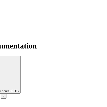
rumentation
de cours (PDF)
e
×