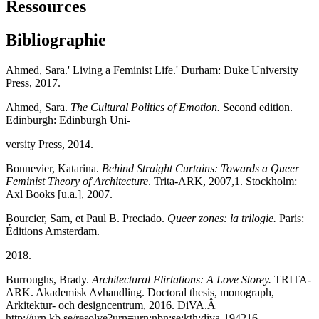
Ressources
Bibliographie
Ahmed, Sara.' Living a Feminist Life.' Durham: Duke University
Press, 2017.
Ahmed, Sara.
The Cultural Politics of Emotion.
Second edition.
Edinburgh: Edinburgh Uni-
versity Press, 2014.
Bonnevier, Katarina.
Behind Straight Curtains: Towards a Queer
Feminist Theory of Architecture
. Trita-ARK, 2007,1. Stockholm:
Axl Books [u.a.], 2007.
Bourcier, Sam, et Paul B. Preciado.
Queer zones: la trilogie.
Paris:
Éditions Amsterdam.
2018.
Burroughs, Brady.
Architectural Flirtations: A Love Storey.
TRITA-
ARK. Akademisk Avhandling. Doctoral thesis, monograph,
Arkitektur- och designcentrum, 2016. DiVA.Â
http://urn.kb.se/resolve?urn=urn:nbn:se:kth:diva-194216.