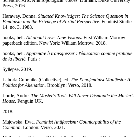
Scientific Arts, Anthropological Voices. Durham: Duke University
Press, 2016.
Haraway, Donna.
Situated Knowledges: The Science Question in
Feminism and the Privilege of Partial Perspective.
Feminist Studies
14, no. 3, 1988.
hooks, bell.
All about Love: New Visions.
First William Morrow
paperback edition. New York: William Morrow, 2018.
hooks, bell.
Apprendre à transgresser : l'éducation comme pratique
de la liberté.
Paris :
Syllepse, 2019.
Laboria Cuboniks (Collective), ed.
The Xenofeminist Manifesto: A
Politics for Alienation.
Brooklyn: Verso, 2018.
Lorde, Audre.
The Master's Tools Will Never Dismantle the Master's
House.
Penguin UK,
2018.
Majewska, Ewa.
Feminist Antifascism: Counterpublics of the
Common.
London: Verso, 2021.