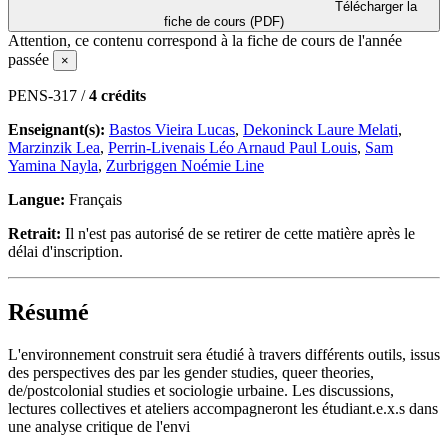
Télécharger la
fiche de cours (PDF)
Attention, ce contenu correspond à la fiche de cours de l'année
passée
×
PENS-317 /
4 crédits
Enseignant(s):
Bastos Vieira Lucas
,
Dekoninck Laure Melati
,
Marzinzik Lea
,
Perrin-Livenais Léo Arnaud Paul Louis
,
Sam
Yamina Nayla
,
Zurbriggen Noémie Line
Langue:
Français
Retrait:
Il n'est pas autorisé de se retirer de cette matière après le
délai d'inscription.
Résumé
L'environnement construit sera étudié à travers différents outils, issus
des perspectives des par les gender studies, queer theories,
de/postcolonial studies et sociologie urbaine. Les discussions,
lectures collectives et ateliers accompagneront les étudiant.e.x.s dans
une analyse critique de l'envi