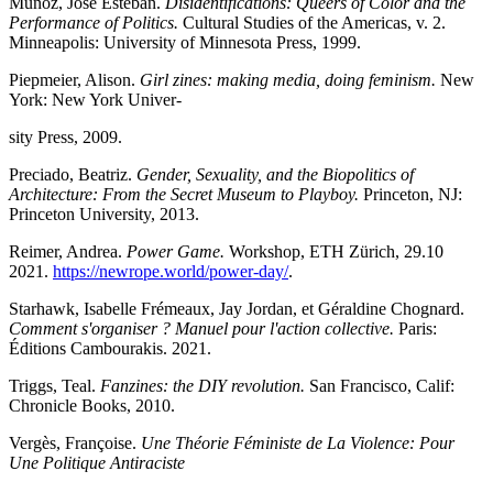
Muñoz, José Esteban.
Disidentifications: Queers of Color and the
Performance of Politics.
Cultural Studies of the Americas, v. 2.
Minneapolis: University of Minnesota Press, 1999.
Piepmeier, Alison.
Girl zines: making media, doing feminism.
New
York: New York Univer-
sity Press, 2009.
Preciado, Beatriz.
Gender, Sexuality, and the Biopolitics of
Architecture: From the Secret Museum to Playboy.
Princeton, NJ:
Princeton University, 2013.
Reimer, Andrea.
Power Game.
Workshop, ETH Zürich, 29.10
2021.
https://newrope.world/power-day/
.
Starhawk, Isabelle Frémeaux, Jay Jordan, et Géraldine Chognard.
Comment s'organiser ? Manuel pour l'action collective.
Paris:
Éditions Cambourakis. 2021.
Triggs, Teal.
Fanzines: the DIY revolution.
San Francisco, Calif:
Chronicle Books, 2010.
Vergès, Françoise.
Une Théorie Féministe de La Violence: Pour
Une Politique Antiraciste