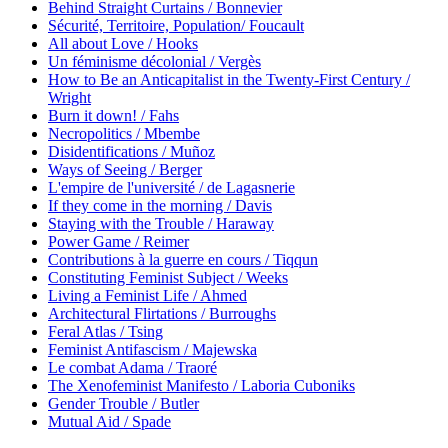
Behind Straight Curtains / Bonnevier
Sécurité, Territoire, Population/ Foucault
All about Love / Hooks
Un féminisme décolonial / Vergès
How to Be an Anticapitalist in the Twenty-First Century /
Wright
Burn it down! / Fahs
Necropolitics / Mbembe
Disidentifications / Muñoz
Ways of Seeing / Berger
L'empire de l'université / de Lagasnerie
If they come in the morning / Davis
Staying with the Trouble / Haraway
Power Game / Reimer
Contributions à la guerre en cours / Tiqqun
Constituting Feminist Subject / Weeks
Living a Feminist Life / Ahmed
Architectural Flirtations / Burroughs
Feral Atlas / Tsing
Feminist Antifascism / Majewska
Le combat Adama / Traoré
The Xenofeminist Manifesto / Laboria Cuboniks
Gender Trouble / Butler
Mutual Aid / Spade