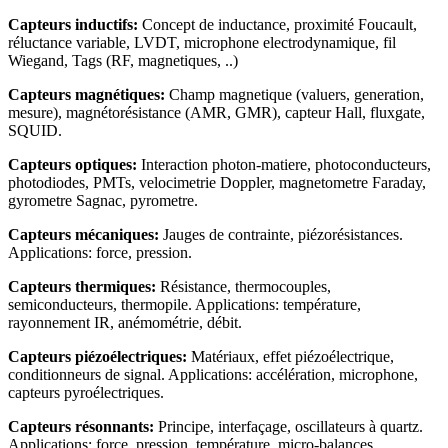
Capteurs inductifs:
Concept de inductance, proximité Foucault,
réluctance variable, LVDT, microphone electrodynamique, fil
Wiegand, Tags (RF, magnetiques, ..)
Capteurs magnétiques:
Champ magnetique (valuers, generation,
mesure), magnétorésistance (AMR, GMR), capteur Hall, fluxgate,
SQUID.
Capteurs optiques:
Interaction photon-matiere, photoconducteurs,
photodiodes, PMTs, velocimetrie Doppler, magnetometre Faraday,
gyrometre Sagnac, pyrometre.
Capteurs mécaniques:
Jauges de contrainte, piézorésistances.
Applications: force, pression.
Capteurs thermiques:
Résistance, thermocouples,
semiconducteurs, thermopile. Applications: température,
rayonnement IR, anémométrie, débit.
Capteurs piézoélectriques:
Matériaux, effet piézoélectrique,
conditionneurs de signal. Applications: accélération, microphone,
capteurs pyroélectriques.
Capteurs résonnants:
Principe, interfaçage, oscillateurs à quartz.
Applications: force, pression, température, micro-balances,