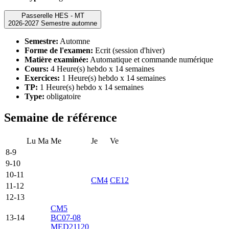
Passerelle HES - MT
2026-2027 Semestre automne
Semestre:
Automne
Forme de l'examen:
Ecrit (session d'hiver)
Matière examinée:
Automatique et commande numérique
Cours:
4 Heure(s) hebdo x 14 semaines
Exercices:
1 Heure(s) hebdo x 14 semaines
TP:
1 Heure(s) hebdo x 14 semaines
Type:
obligatoire
Semaine de référence
Lu
Ma
Me
Je
Ve
8-9
9-10
10-11
CM4
CE12
11-12
12-13
CM5
13-14
BC07-08
MED21120