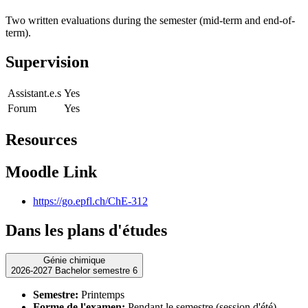
Two written evaluations during the semester (mid-term and end-of-
term).
Supervision
Assistant.e.s
Yes
Forum
Yes
Resources
Moodle Link
https://go.epfl.ch/ChE-312
Dans les plans d'études
Génie chimique
2026-2027 Bachelor semestre 6
Semestre:
Printemps
Forme de l'examen:
Pendant le semestre (session d'été)