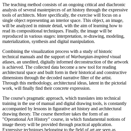
The teaching method consists of an ongoing critical and diachronic
analysis of several masterpieces of art history through the expressive
tools of architects. More specifically, the exercise will focus on a
single object representing an interior space. This object, an image,
will be analyzed in minute detail, with the aim of learning how to
read its compositional techniques. Finally, the image will be
reproduced in various stages: interpretation, re-drawing, modeling,
materialization, synthesis and digital manipulation.
Combining the visualization process with a study of historic
technical manuals and the support of
Warburgian-inspired
visual
atlases, an unedited, digitally informed deconstruction of the artwork
is achieved. The collected data become a new tool for reading
architectural space and built form in their historical and constructive
dimensions through the decoded narrative filter of the artist.
Through this methodology, architectural ideas, latent in the pictorial
work, will finally find their concrete expression.
The course's pragmatic approach, which translates into technical
training in the use of manual and digital drawing tools, is constantly
accompanied by lessons in figurative art history and architectural
drawing theory. The course therefore takes the form of an
"Operational Art History" course, in which fundamental notions of
image theory will be provided through practical application.
Expressive techniques belonging to the field of art are seen as