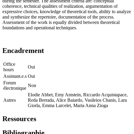
during the semester. The assessment criteria are: conceptual
coherence, technical qualities of realization, argumentation of
expressive choices, knowledge of theoretical tools, ability to analyze
and synthesize the repertoire, documentation of the process.
Assessment of the work is equally divided between theoretical
foundations and operational techniques.
Encadrement
Office
Oui
hours
Assistant.e.s
Oui
Forum
Non
électronique
Elodie Abbet, Emy Amstein, Riccardo Acquistapace,
Autres
Reda Berrada, Alice Baiardo, Vasileios Chanis, Lara
Giorla, Emma Larcelet, Maria Anna Zioga
Ressources
Bibliographie