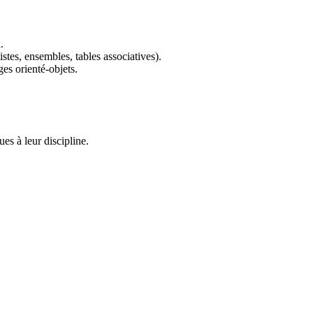
.
listes, ensembles, tables associatives).
ges orienté-objets.
ues à leur discipline.