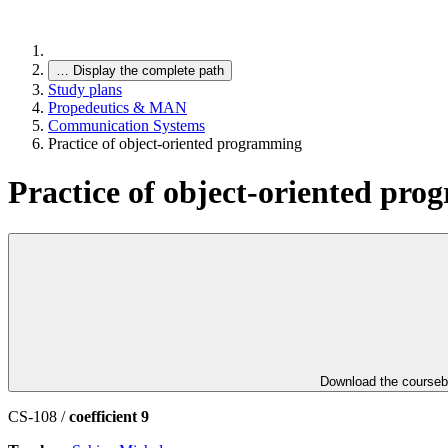
…
Display the complete path
Study plans
Propedeutics & MAN
Communication Systems
Practice of object-oriented programming
Practice of object-oriented pr
Download the course
CS-108 /
coefficient 9