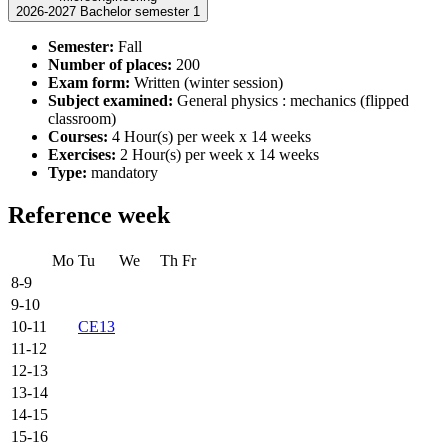
2026-2027 Bachelor semester 1
Semester:
Fall
Number of places:
200
Exam form:
Written (winter session)
Subject examined:
General physics : mechanics (flipped
classroom)
Courses:
4 Hour(s) per week x 14 weeks
Exercises:
2 Hour(s) per week x 14 weeks
Type:
mandatory
Reference week
Mo
Tu
We
Th
Fr
8-9
9-10
10-11
CE13
11-12
12-13
13-14
14-15
15-16