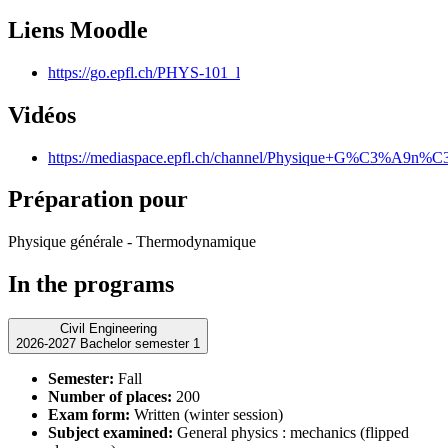
Liens Moodle
https://go.epfl.ch/PHYS-101_l
Vidéos
https://mediaspace.epfl.ch/channel/Physique+G%C3%A9n%C
Préparation pour
Physique générale - Thermodynamique
In the programs
Civil Engineering
2026-2027 Bachelor semester 1
Semester:
Fall
Number of places:
200
Exam form:
Written (winter session)
Subject examined:
General physics : mechanics (flipped