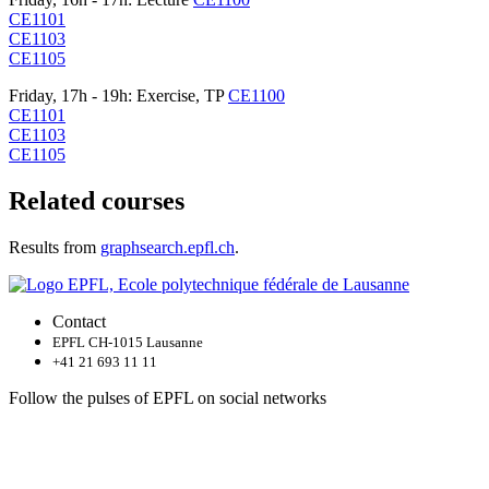
CE1101
CE1103
CE1105
Friday, 17h - 19h: Exercise, TP
CE1100
CE1101
CE1103
CE1105
Related courses
Results from
graphsearch.epfl.ch
.
Contact
EPFL CH-1015 Lausanne
+41 21 693 11 11
Follow the pulses of EPFL on social networks