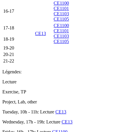
CE1100
CE1101
16-17
CE1103
CE1105
CE1100
17-18
CE1101
CE13
CE1103
18-19
CE1105
19-20
20-21
21-22
Légendes:
Lecture
Exercise, TP
Project, Lab, other
Tuesday, 10h - 11h: Lecture
CE13
Wednesday, 17h - 19h: Lecture
CE13
Friday, 16h - 17h: Lecture
CE1100