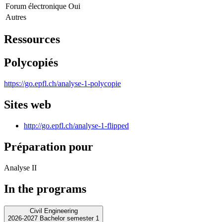
Forum électronique
Oui
Autres
Ressources
Polycopiés
https://go.epfl.ch/analyse-1-polycopie
Sites web
http://go.epfl.ch/analyse-1-flipped
Préparation pour
Analyse II
In the programs
Civil Engineering
2026-2027 Bachelor semester 1