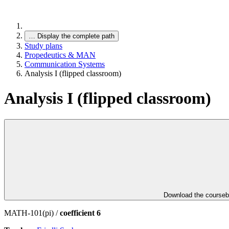
…
Display the complete path
Study plans
Propedeutics & MAN
Communication Systems
Analysis I (flipped classroom)
Analysis I (flipped classroom)
Download the course
MATH-101(pi) /
coefficient 6