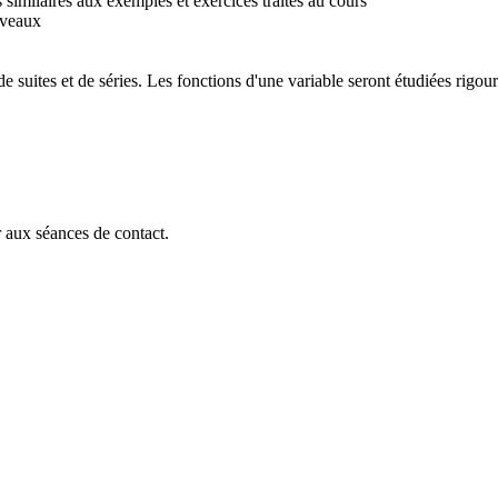
similaires aux exemples et exercices traités au cours
uveaux
 de suites et de séries. Les fonctions d'une variable seront étudiées r
r aux séances de contact.