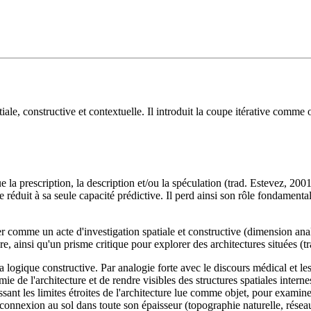
ale, constructive et contextuelle. Il introduit la coupe itérative comme
que la prescription, la description et/ou la spéculation (trad. Estevez, 
re réduit à sa seule capacité prédictive. Il perd ainsi son rôle fondamen
r comme un acte d'investigation spatiale et constructive (dimension analyt
ure, ainsi qu'un prisme critique pour explorer des architectures située
 logique constructive. Par analogie forte avec le discours médical et le
de l'architecture et de rendre visibles des structures spatiales internes
ssant les limites étroites de l'architecture lue comme objet, pour examin
nexion au sol dans toute son épaisseur (topographie naturelle, réseaux,