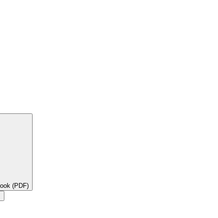
book (PDF)
×