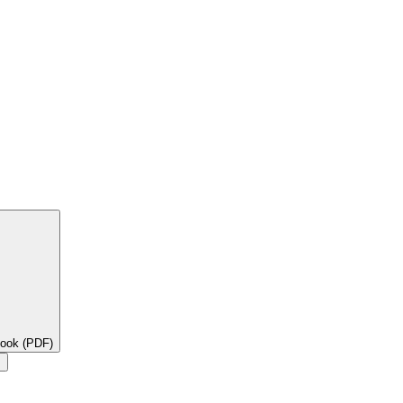
book (PDF)
×