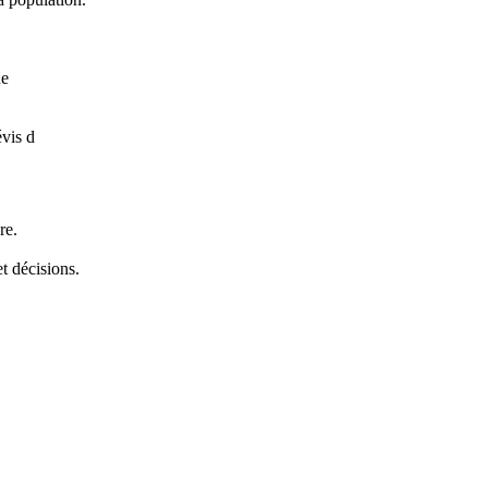
ue
évis d
re.
t décisions.