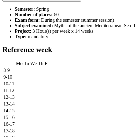
Semester:
Spring
Number of places:
60
Exam form:
During the semester (summer session)
Subject examined:
Myths of the ancient Mediterranean Sea II
Project:
3 Hour(s) per week x 14 weeks
Type:
mandatory
Reference week
Mo
Tu
We
Th
Fr
8-9
9-10
10-11
11-12
12-13
13-14
14-15
15-16
16-17
17-18