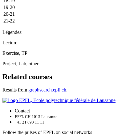
18-19
19-20
20-21
21-22
Légendes:
Lecture
Exercise, TP
Project, Lab, other
Related courses
Results from
graphsearch.epfl.ch
.
Contact
EPFL CH-1015 Lausanne
+41 21 693 11 11
Follow the pulses of EPFL on social networks