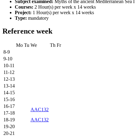
Subject examined:
Myths of the ancient Mediterranean Sea I
Courses:
2 Hour(s) per week x 14 weeks
Project:
1 Hour(s) per week x 14 weeks
Type:
mandatory
Reference week
Mo
Tu
We
Th
Fr
8-9
9-10
10-11
11-12
12-13
13-14
14-15
15-16
16-17
AAC132
17-18
18-19
AAC132
19-20
20-21