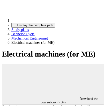
…
Display the complete path
Study plans
Bachelor Cycle
Mechanical Engineering
Electrical machines (for ME)
Electrical machines (for ME)
Download the
coursebook (PDF)