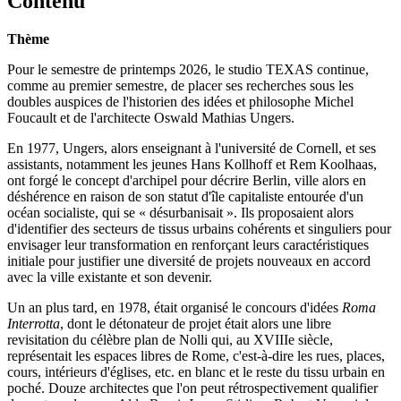
Contenu
Thème
Pour le semestre de printemps 2026, le studio TEXAS continue,
comme au premier semestre, de placer ses recherches sous les
doubles auspices de l'historien des idées et philosophe Michel
Foucault et de l'architecte Oswald Mathias Ungers.
En 1977, Ungers, alors enseignant à l'université de Cornell, et ses
assistants, notamment les jeunes Hans Kollhoff et Rem Koolhaas,
ont forgé le concept d'archipel pour décrire Berlin, ville alors en
déshérence en raison de son statut d'île capitaliste entourée d'un
océan socialiste, qui se « désurbanisait ». Ils proposaient alors
d'identifier des secteurs de tissus urbains cohérents et singuliers pour
envisager leur transformation en renforçant leurs caractéristiques
initiale pour justifier une diversité de projets nouveaux en accord
avec la ville existante et son devenir.
Un an plus tard, en 1978, était organisé le concours d'idées
Roma
Interrotta
, dont le détonateur de projet était alors une libre
revisitation du célèbre plan de Nolli qui, au XVIIIe siècle,
représentait les espaces libres de Rome, c'est-à-dire les rues, places,
cours, intérieurs d'églises, etc. en blanc et le reste du tissu urbain en
poché. Douze architectes que l'on peut rétrospectivement qualifier