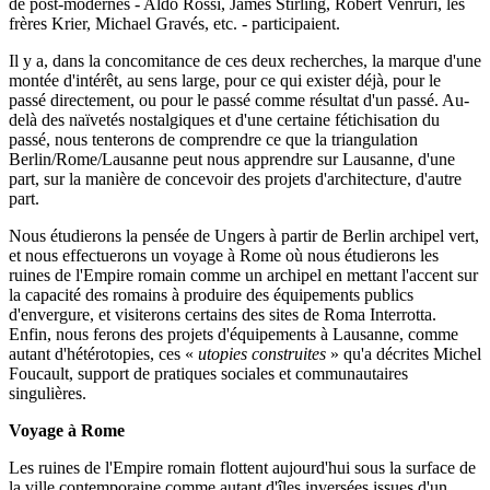
de post-modernes - Aldo Rossi, James Stirling, Robert Venruri, les
frères Krier, Michael Gravés, etc. - participaient.
Il y a, dans la concomitance de ces deux recherches, la marque d'une
montée d'intérêt, au sens large, pour ce qui exister déjà, pour le
passé directement, ou pour le passé comme résultat d'un passé. Au-
delà des naïvetés nostalgiques et d'une certaine fétichisation du
passé, nous tenterons de comprendre ce que la triangulation
Berlin/Rome/Lausanne peut nous apprendre sur Lausanne, d'une
part, sur la manière de concevoir des projets d'architecture, d'autre
part.
Nous étudierons la pensée de Ungers à partir de Berlin archipel vert,
et nous effectuerons un voyage à Rome où nous étudierons les
ruines de l'Empire romain comme un archipel en mettant l'accent sur
la capacité des romains à produire des équipements publics
d'envergure, et visiterons certains des sites de Roma Interrotta.
Enfin, nous ferons des projets d'équipements à Lausanne, comme
autant d'hétérotopies, ces «
utopies construites
» qu'a décrites Michel
Foucault, support de pratiques sociales et communautaires
singulières.
Voyage à Rome
Les ruines de l'Empire romain flottent aujourd'hui sous la surface de
la ville contemporaine comme autant d'îles inversées issues d'un