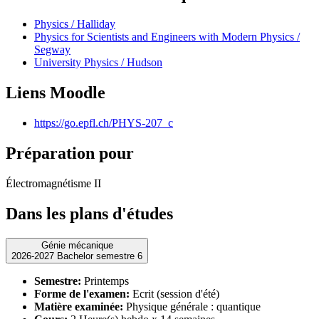
Physics / Halliday
Physics for Scientists and Engineers with Modern Physics /
Segway
University Physics / Hudson
Liens Moodle
https://go.epfl.ch/PHYS-207_c
Préparation pour
Électromagnétisme II
Dans les plans d'études
Génie mécanique
2026-2027 Bachelor semestre 6
Semestre:
Printemps
Forme de l'examen:
Ecrit (session d'été)
Matière examinée:
Physique générale : quantique