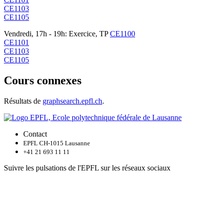
CE1103
CE1105
Vendredi, 17h - 19h: Exercice, TP
CE1100
CE1101
CE1103
CE1105
Cours connexes
Résultats de
graphsearch.epfl.ch
.
Contact
EPFL CH-1015 Lausanne
+41 21 693 11 11
Suivre les pulsations de l'EPFL sur les réseaux sociaux