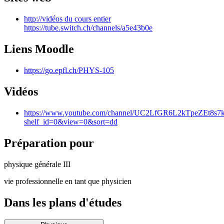
http://vidéos du cours entier
https://tube.switch.ch/channels/a5e43b0e
Liens Moodle
https://go.epfl.ch/PHYS-105
Vidéos
https://www.youtube.com/channel/UC2LfGR6L2kTpeZEt8s7k
shelf_id=0&view=0&sort=dd
Préparation pour
physique générale III
vie professionnelle en tant que physicien
Dans les plans d'études