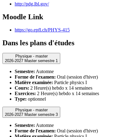
http://pdg.lbl.gov/
Moodle Link
https://go.epfl.ch/PHYS-415
Dans les plans d'études
Physique - master
2026-2027 Master semestre 1
Semestre:
Automne
Forme de l'examen:
Oral (session d'hiver)
Matière examinée:
Particle physics I
Cours:
2 Heure(s) hebdo x 14 semaines
Exercices:
2 Heure(s) hebdo x 14 semaines
Type:
optionnel
Physique - master
2026-2027 Master semestre 3
Semestre:
Automne
Forme de l'examen:
Oral (session d'hiver)
Matière examinée:
Particle physics I