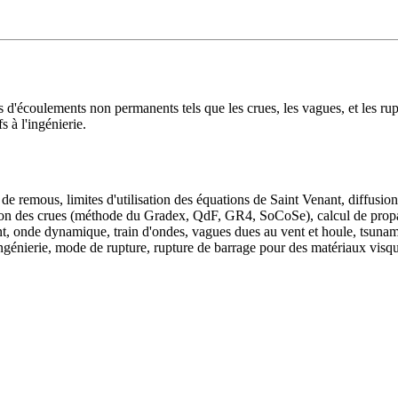
d'écoulements non permanents tels que les crues, les vagues, et les ru
s à l'ingénierie.
e remous, limites d'utilisation des équations de Saint Venant, diffusio
ion des crues (méthode du Gradex, QdF, GR4, SoCoSe), calcul de propa
nt, onde dynamique, train d'ondes, vagues dues au vent et houle, tsuna
génierie, mode de rupture, rupture de barrage pour des matériaux visqu