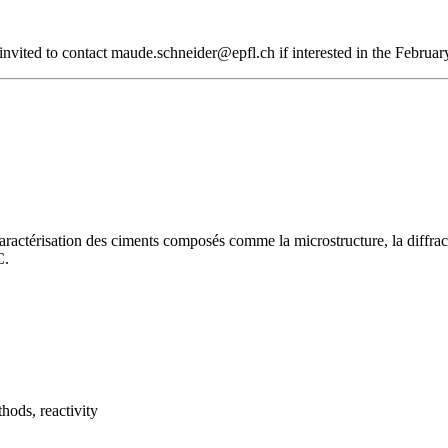
ited to contact maude.schneider@epfl.ch if interested in the February
ractérisation des ciments composés comme la microstructure, la diffracti
C.
ods, reactivity