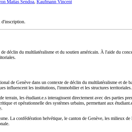
ron Matias Sendoa
,
Kaufmann Vincent
 d'inscription.
de déclin du multilatéralisme et du soutien américain. À l'aide du conc
itoriales.
ational de Genève dans un contexte de déclin du multilatéralisme et de b
s influencent les institutions, l'immobilier et les structures territoriales.
e terrain, les étudiant.e.s interagissent directement avec des parties pr
itique et opérationnelle des systèmes urbains, permettant aux étudiant.
e.
isme. La confédération helvétique, le canton de Genève, les milieux de l'
onale.