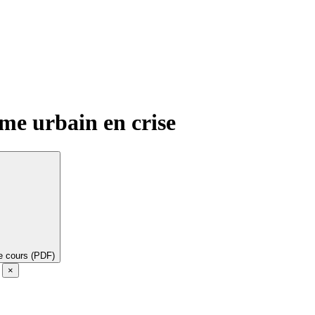
me urbain en crise
de cours (PDF)
e
×