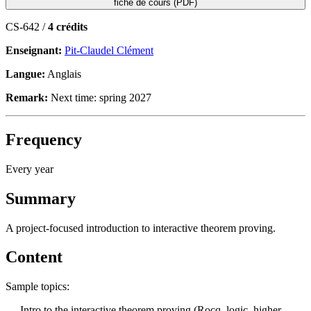
fiche de cours (PDF)
CS-642 /
4 crédits
Enseignant:
Pit-Claudel Clément
Langue:
Anglais
Remark:
Next time: spring 2027
Frequency
Every year
Summary
A project-focused introduction to interactive theorem proving.
Content
Sample topics:
- Intro to the interactive theorem proving (Rocq, logic, higher-